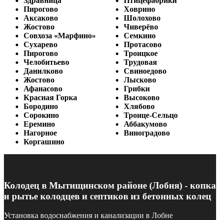
Здравница
Птицефабрики
Пирогово
Ховрино
Аксаково
Шолохово
Жостово
Чиверёво
Совхоза «Марфино»
Семкино
Сухарево
Протасово
Пирогово
Троицкое
Челобитьево
Трудовая
Данилково
Свиноедово
Жостово
Лысково
Афанасово
Грибки
Красная Горка
Высоково
Бородино
Хлябово
Сорокино
Троице-Сельцо
Еремино
Аббакумово
Нагорное
Виноградово
Коргашино
Колодец в Мытищинском районе (Лобня) - копка
и рытье колодцев и септиков из бетонных колец
Установка водоснабжения и канализации в Лобне