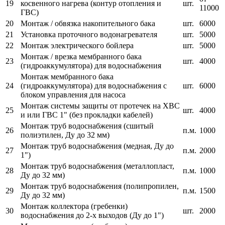
19
косвенного нагрева (контур отопления и
шт.
11000
ГВС)
20
Монтаж / обвязка накопительного бака
шт.
6000
21
Установка проточного водонагревателя
шт.
5000
22
Монтаж электрического бойлера
шт.
5000
Монтаж / врезка мембранного бака
23
шт.
4000
(гидроаккумулятора) для водоснабжения
Монтаж мембранного бака
24
(гидроаккумулятора) для водоснабжения с
шт.
6000
блоком управления для насоса
Монтаж системы защиты от протечек на ХВС
25
шт.
4000
и или ГВС 1" (без прокладки кабелей)
Монтаж труб водоснабжения (сшитый
26
п.м.
1000
полиэтилен, Ду до 32 мм)
Монтаж труб водоснабжения (медная, Ду до
27
п.м.
2000
1")
Монтаж труб водоснабжения (металлопласт,
28
п.м.
1000
Ду до 32 мм)
Монтаж труб водоснабжения (полипропилен,
29
п.м.
1500
Ду до 32 мм)
Монтаж коллектора (гребенки)
30
шт.
2000
водоснабжения до 2-х выходов (Ду до 1")