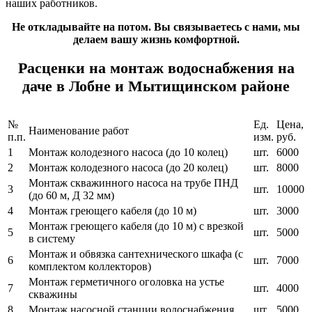
наших работников.
Не откладывайте на потом. Вы связываетесь с нами, мы
делаем вашу жизнь комфортной.
Расценки на монтаж водоснабжения на
даче в Лобне и Мытищинском районе
№
Ед.
Цена,
Наименование работ
п.п.
изм.
руб.
1
Монтаж колодезного насоса (до 10 колец)
шт.
6000
2
Монтаж колодезного насоса (до 20 колец)
шт.
8000
Монтаж скважинного насоса на трубе ПНД
3
шт.
10000
(до 60 м, Д 32 мм)
4
Монтаж греющего кабеля (до 10 м)
шт.
3000
Монтаж греющего кабеля (до 10 м) с врезкой
5
шт.
5000
в систему
Монтаж и обвязка сантехнического шкафа (с
6
шт.
7000
комплектом коллекторов)
Монтаж герметичного оголовка на устье
7
шт.
4000
скважины
8
Монтаж насосной станции водоснабжения
шт.
5000