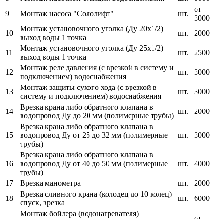
от
9
Монтаж насоса "Сололифт"
шт.
3000
Монтаж установочного уголка (Ду 20х1/2)
10
шт.
2000
выход воды 1 точка
Монтаж установочного уголка (Ду 25х1/2)
11
шт.
2500
выход воды 1 точка
Монтаж реле давления (с врезкой в систему и
12
шт.
3000
подключением) водоснабжения
Монтаж защиты сухого хода (с врезкой в
13
шт.
3000
систему и подключением) водоснабжения
Врезка крана либо обратного клапана в
14
шт.
2000
водопровод Ду до 20 мм (полимерные трубы)
Врезка крана либо обратного клапана в
15
водопровод Ду от 25 до 32 мм (полимерные
шт.
3000
трубы)
Врезка крана либо обратного клапана в
16
водопровод Ду от 40 до 50 мм (полимерные
шт.
4000
трубы)
17
Врезка манометра
шт.
2000
Врезка сливного крана (колодец до 10 колец)
18
шт.
6000
спуск, врезка
Монтаж бойлера (водонагревателя)
от