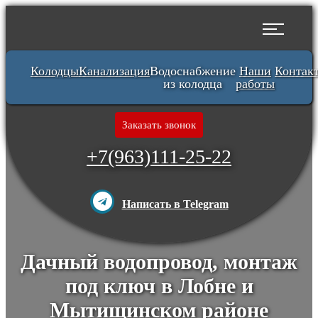
Перейти
к
основному
содержанию
Колодцы
Канализация
Водоснабжение
Наши
Контак
из колодца
работы
Заказать звонок
+7(963)111-25-22
Написать в Telegram
Дачный водопровод, монтаж
под ключ в Лобне и
Мытищинском районе