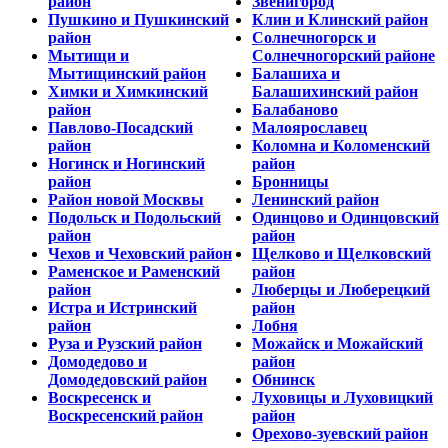
район
Звенигород
Пушкино и Пушкинский
Клин и Клинский район
район
Солнечногорск и
Мытищи и
Солнечногорский районе
Мытищинский район
Балашиха и
Химки и Химкинский
Балашихинский район
район
Балабаново
Павлово-Посадский
Малоярославец
район
Коломна и Коломенский
Ногинск и Ногинский
район
район
Бронницы
Район новой Москвы
Ленинский район
Подольск и Подольский
Одинцово и Одинцовский
район
район
Чехов и Чеховский район
Щелково и Щелковский
Раменское и Раменский
район
район
Люберцы и Люберецкий
Истра и Истринский
район
район
Лобня
Руза и Рузский район
Можайск и Можайский
Домодедово и
район
Домодедовский район
Обнинск
Воскресенск и
Луховицы и Луховицкий
Воскресенский район
район
Орехово-зуевский район