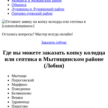
Можайск и Можайский район
Обнинск
Луховицы и Луховицкий район
Орехово-зуевский район
Остались вопросы? Мастер всегда онлайн!
Заказать сейчас
Где вы можете заказать копку колодца
или септика в Мытищинском районе
(Лобня)
Мытищи
Пироговский
Марфино
Поведники
Беляниново
Вешки
Здравница
Пирогово