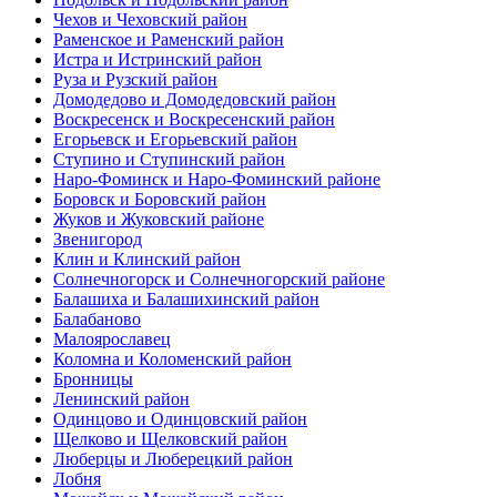
Чехов и Чеховский район
Раменское и Раменский район
Истра и Истринский район
Руза и Рузский район
Домодедово и Домодедовский район
Воскресенск и Воскресенский район
Егорьевск и Егорьевский район
Ступино и Ступинский район
Наро-Фоминск и Наро-Фоминский районе
Боровск и Боровский район
Жуков и Жуковский районе
Звенигород
Клин и Клинский район
Солнечногорск и Солнечногорский районе
Балашиха и Балашихинский район
Балабаново
Малоярославец
Коломна и Коломенский район
Бронницы
Ленинский район
Одинцово и Одинцовский район
Щелково и Щелковский район
Люберцы и Люберецкий район
Лобня