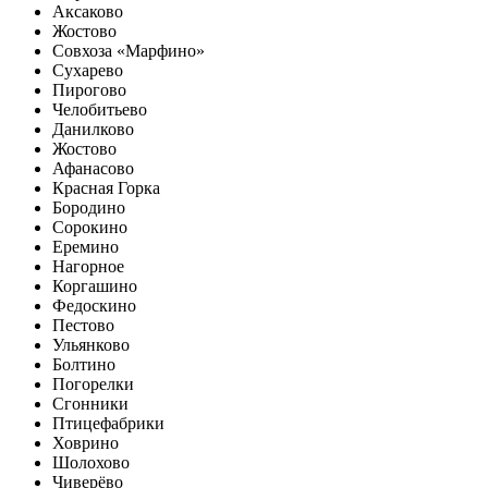
Аксаково
Жостово
Совхоза «Марфино»
Сухарево
Пирогово
Челобитьево
Данилково
Жостово
Афанасово
Красная Горка
Бородино
Сорокино
Еремино
Нагорное
Коргашино
Федоскино
Пестово
Ульянково
Болтино
Погорелки
Сгонники
Птицефабрики
Ховрино
Шолохово
Чиверёво